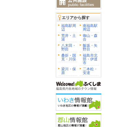
エリアから探す
福島駅周
南福島駅
辺
周辺
荒井・土
御山・森
湯
合
八木田・
飯坂・矢
野田
野目
桑折・国
福島市北
見・川俣
部・伊達
市
梁川・保
二本松・
原
安達