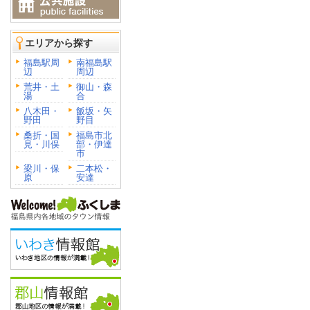
エリアから探す
福島駅周
南福島駅
辺
周辺
荒井・土
御山・森
湯
合
八木田・
飯坂・矢
野田
野目
桑折・国
福島市北
見・川俣
部・伊達
市
梁川・保
二本松・
原
安達