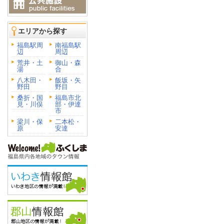
エリアから探す
福島駅周
南福島駅
辺
周辺
荒井・土
御山・森
湯
合
八木田・
飯坂・矢
野田
野目
桑折・国
福島市北
見・川俣
部・伊達
市
梁川・保
二本松・
原
安達