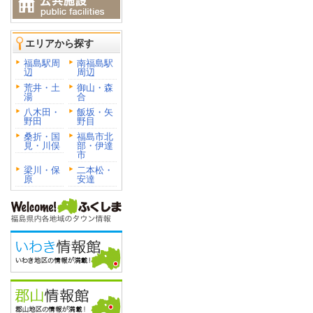
エリアから探す
福島駅周
南福島駅
辺
周辺
荒井・土
御山・森
湯
合
八木田・
飯坂・矢
野田
野目
桑折・国
福島市北
見・川俣
部・伊達
市
梁川・保
二本松・
原
安達