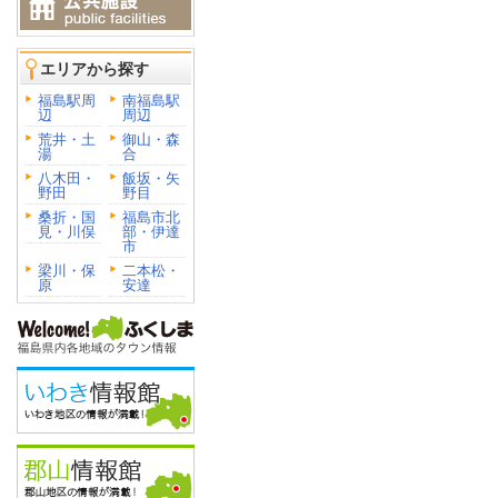
エリアから探す
福島駅周
南福島駅
辺
周辺
荒井・土
御山・森
湯
合
八木田・
飯坂・矢
野田
野目
桑折・国
福島市北
見・川俣
部・伊達
市
梁川・保
二本松・
原
安達