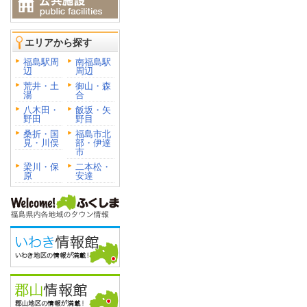
エリアから探す
福島駅周
南福島駅
辺
周辺
荒井・土
御山・森
湯
合
八木田・
飯坂・矢
野田
野目
桑折・国
福島市北
見・川俣
部・伊達
市
梁川・保
二本松・
原
安達