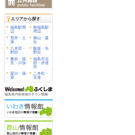
エリアから探す
福島駅周
南福島駅
辺
周辺
荒井・土
御山・森
湯
合
八木田・
飯坂・矢
野田
野目
桑折・国
福島市北
見・川俣
部・伊達
市
梁川・保
二本松・
原
安達