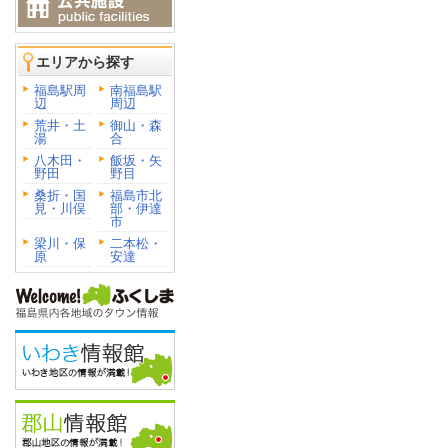
エリアから探す
福島駅周
南福島駅
辺
周辺
荒井・土
御山・森
湯
合
八木田・
飯坂・矢
野田
野目
桑折・国
福島市北
見・川俣
部・伊達
市
梁川・保
二本松・
原
安達