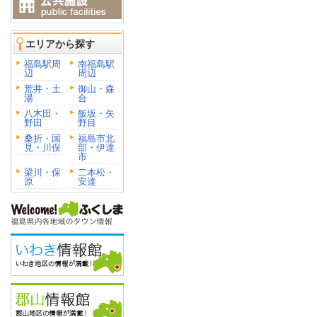
エリアから探す
福島駅周
南福島駅
辺
周辺
荒井・土
御山・森
湯
合
八木田・
飯坂・矢
野田
野目
桑折・国
福島市北
見・川俣
部・伊達
市
梁川・保
二本松・
原
安達