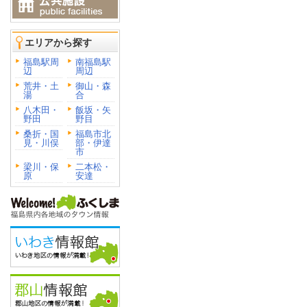
エリアから探す
福島駅周
南福島駅
辺
周辺
荒井・土
御山・森
湯
合
八木田・
飯坂・矢
野田
野目
桑折・国
福島市北
見・川俣
部・伊達
市
梁川・保
二本松・
原
安達