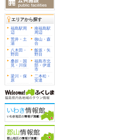
エリアから探す
福島駅周
南福島駅
辺
周辺
荒井・土
御山・森
湯
合
八木田・
飯坂・矢
野田
野目
桑折・国
福島市北
見・川俣
部・伊達
市
梁川・保
二本松・
原
安達