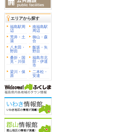
エリアから探す
福島駅周
南福島駅
辺
周辺
荒井・土
御山・森
湯
合
八木田・
飯坂・矢
野田
野目
桑折・国
福島市北
見・川俣
部・伊達
市
梁川・保
二本松・
原
安達