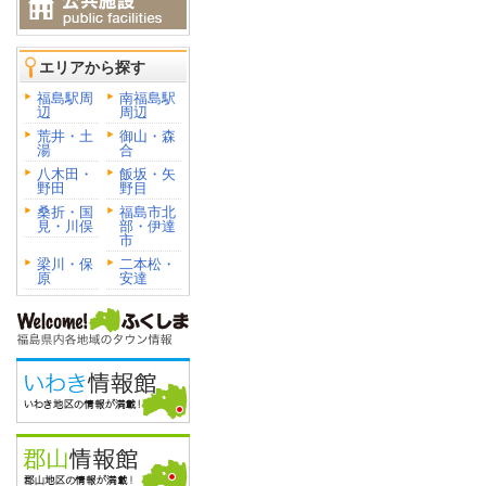
エリアから探す
福島駅周
南福島駅
辺
周辺
荒井・土
御山・森
湯
合
八木田・
飯坂・矢
野田
野目
桑折・国
福島市北
見・川俣
部・伊達
市
梁川・保
二本松・
原
安達