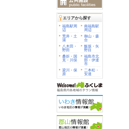
エリアから探す
福島駅周
南福島駅
辺
周辺
荒井・土
御山・森
湯
合
八木田・
飯坂・矢
野田
野目
桑折・国
福島市北
見・川俣
部・伊達
市
梁川・保
二本松・
原
安達