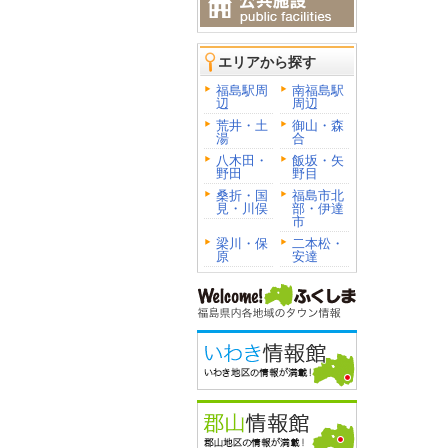
エリアから探す
福島駅周
南福島駅
辺
周辺
荒井・土
御山・森
湯
合
八木田・
飯坂・矢
野田
野目
桑折・国
福島市北
見・川俣
部・伊達
市
梁川・保
二本松・
原
安達