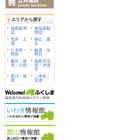
エリアから探す
福島駅周
南福島駅
辺
周辺
荒井・土
御山・森
湯
合
八木田・
飯坂・矢
野田
野目
桑折・国
福島市北
見・川俣
部・伊達
市
梁川・保
二本松・
原
安達