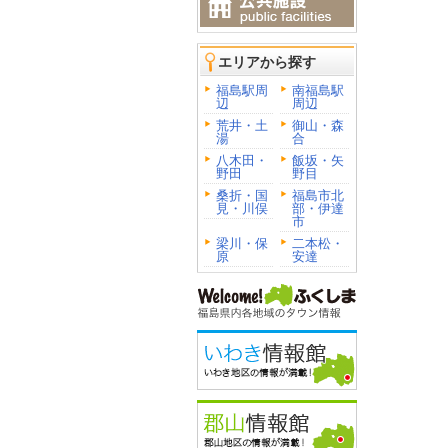
エリアから探す
福島駅周
南福島駅
辺
周辺
荒井・土
御山・森
湯
合
八木田・
飯坂・矢
野田
野目
桑折・国
福島市北
見・川俣
部・伊達
市
梁川・保
二本松・
原
安達