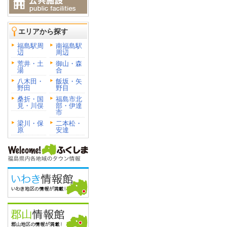
エリアから探す
福島駅周
南福島駅
辺
周辺
荒井・土
御山・森
湯
合
八木田・
飯坂・矢
野田
野目
桑折・国
福島市北
見・川俣
部・伊達
市
梁川・保
二本松・
原
安達