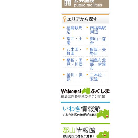
エリアから探す
福島駅周
南福島駅
辺
周辺
荒井・土
御山・森
湯
合
八木田・
飯坂・矢
野田
野目
桑折・国
福島市北
見・川俣
部・伊達
市
梁川・保
二本松・
原
安達