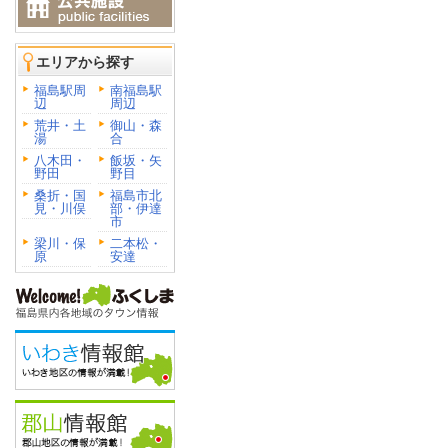
エリアから探す
福島駅周
南福島駅
辺
周辺
荒井・土
御山・森
湯
合
八木田・
飯坂・矢
野田
野目
桑折・国
福島市北
見・川俣
部・伊達
市
梁川・保
二本松・
原
安達