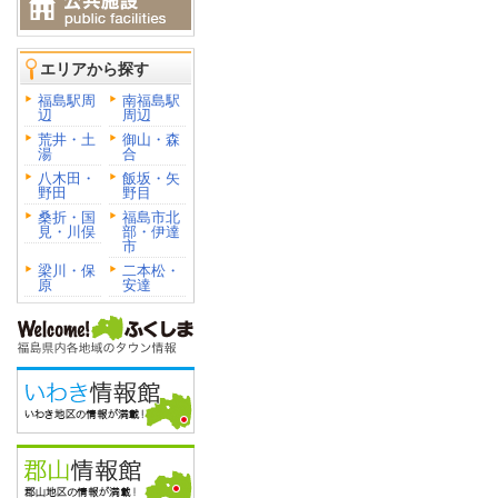
エリアから探す
福島駅周
南福島駅
辺
周辺
荒井・土
御山・森
湯
合
八木田・
飯坂・矢
野田
野目
桑折・国
福島市北
見・川俣
部・伊達
市
梁川・保
二本松・
原
安達