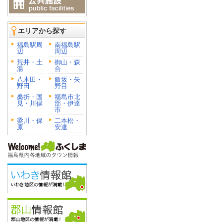
エリアから探す
福島駅周
南福島駅
辺
周辺
荒井・土
御山・森
湯
合
八木田・
飯坂・矢
野田
野目
桑折・国
福島市北
見・川俣
部・伊達
市
梁川・保
二本松・
原
安達