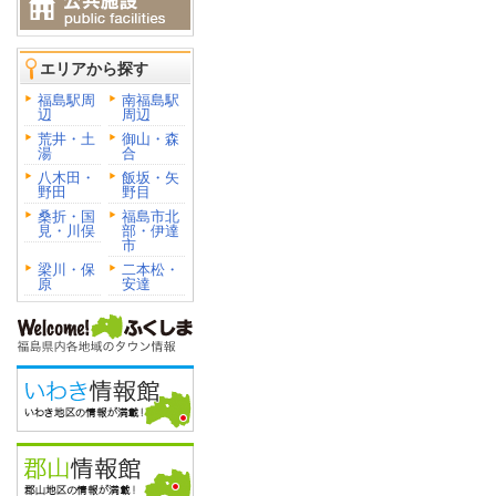
エリアから探す
福島駅周
南福島駅
辺
周辺
荒井・土
御山・森
湯
合
八木田・
飯坂・矢
野田
野目
桑折・国
福島市北
見・川俣
部・伊達
市
梁川・保
二本松・
原
安達