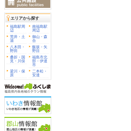
エリアから探す
福島駅周
南福島駅
辺
周辺
荒井・土
御山・森
湯
合
八木田・
飯坂・矢
野田
野目
桑折・国
福島市北
見・川俣
部・伊達
市
梁川・保
二本松・
原
安達