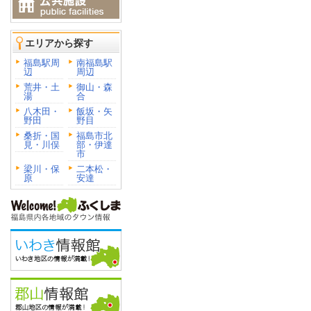
エリアから探す
福島駅周
南福島駅
辺
周辺
荒井・土
御山・森
湯
合
八木田・
飯坂・矢
野田
野目
桑折・国
福島市北
見・川俣
部・伊達
市
梁川・保
二本松・
原
安達