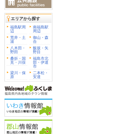
エリアから探す
福島駅周
南福島駅
辺
周辺
荒井・土
御山・森
湯
合
八木田・
飯坂・矢
野田
野目
桑折・国
福島市北
見・川俣
部・伊達
市
梁川・保
二本松・
原
安達