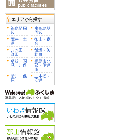
エリアから探す
福島駅周
南福島駅
辺
周辺
荒井・土
御山・森
湯
合
八木田・
飯坂・矢
野田
野目
桑折・国
福島市北
見・川俣
部・伊達
市
梁川・保
二本松・
原
安達