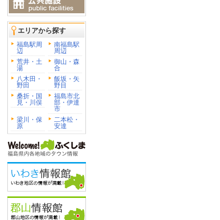
エリアから探す
福島駅周
南福島駅
辺
周辺
荒井・土
御山・森
湯
合
八木田・
飯坂・矢
野田
野目
桑折・国
福島市北
見・川俣
部・伊達
市
梁川・保
二本松・
原
安達