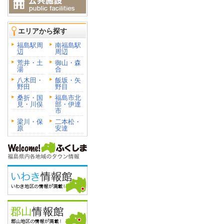
エリアから探す
福島駅周
南福島駅
辺
周辺
荒井・土
御山・森
湯
合
八木田・
飯坂・矢
野田
野目
桑折・国
福島市北
見・川俣
部・伊達
市
梁川・保
二本松・
原
安達