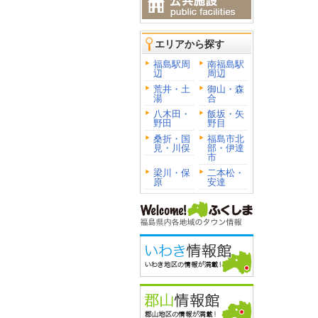
エリアから探す
福島駅周
南福島駅
辺
周辺
荒井・土
御山・森
湯
合
八木田・
飯坂・矢
野田
野目
桑折・国
福島市北
見・川俣
部・伊達
市
梁川・保
二本松・
原
安達