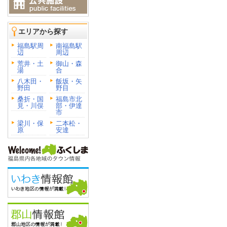
エリアから探す
福島駅周
南福島駅
辺
周辺
荒井・土
御山・森
湯
合
八木田・
飯坂・矢
野田
野目
桑折・国
福島市北
見・川俣
部・伊達
市
梁川・保
二本松・
原
安達