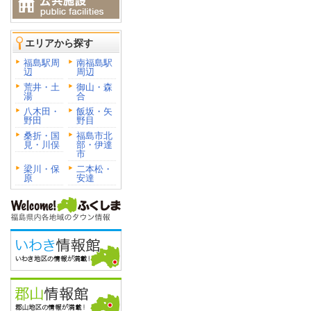
エリアから探す
福島駅周
南福島駅
辺
周辺
荒井・土
御山・森
湯
合
八木田・
飯坂・矢
野田
野目
桑折・国
福島市北
見・川俣
部・伊達
市
梁川・保
二本松・
原
安達