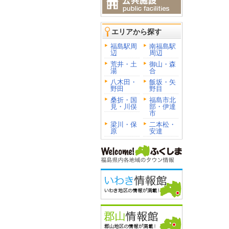
エリアから探す
福島駅周
南福島駅
辺
周辺
荒井・土
御山・森
湯
合
八木田・
飯坂・矢
野田
野目
桑折・国
福島市北
見・川俣
部・伊達
市
梁川・保
二本松・
原
安達