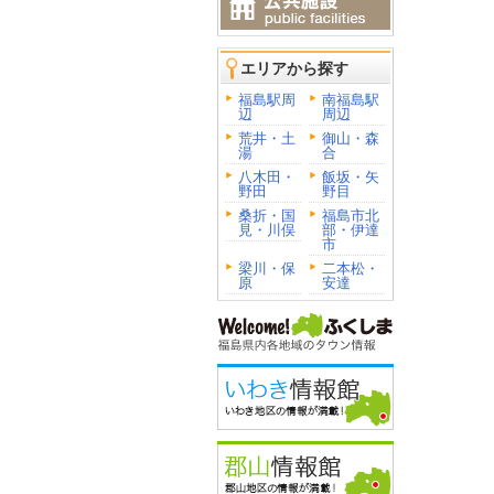
エリアから探す
福島駅周
南福島駅
辺
周辺
荒井・土
御山・森
湯
合
八木田・
飯坂・矢
野田
野目
桑折・国
福島市北
見・川俣
部・伊達
市
梁川・保
二本松・
原
安達