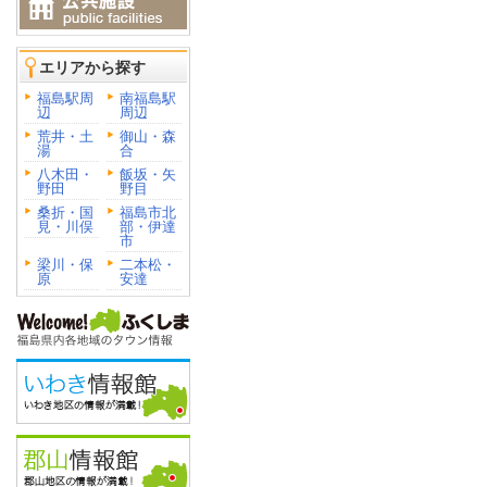
エリアから探す
福島駅周
南福島駅
辺
周辺
荒井・土
御山・森
湯
合
八木田・
飯坂・矢
野田
野目
桑折・国
福島市北
見・川俣
部・伊達
市
梁川・保
二本松・
原
安達