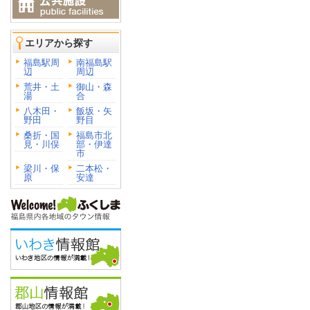
エリアから探す
福島駅周
南福島駅
辺
周辺
荒井・土
御山・森
湯
合
八木田・
飯坂・矢
野田
野目
桑折・国
福島市北
見・川俣
部・伊達
市
梁川・保
二本松・
原
安達