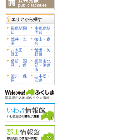
エリアから探す
福島駅周
南福島駅
辺
周辺
荒井・土
御山・森
湯
合
八木田・
飯坂・矢
野田
野目
桑折・国
福島市北
見・川俣
部・伊達
市
梁川・保
二本松・
原
安達