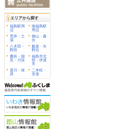
エリアから探す
福島駅周
南福島駅
辺
周辺
荒井・土
御山・森
湯
合
八木田・
飯坂・矢
野田
野目
桑折・国
福島市北
見・川俣
部・伊達
市
梁川・保
二本松・
原
安達