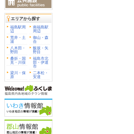
エリアから探す
福島駅周
南福島駅
辺
周辺
荒井・土
御山・森
湯
合
八木田・
飯坂・矢
野田
野目
桑折・国
福島市北
見・川俣
部・伊達
市
梁川・保
二本松・
原
安達