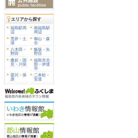
エリアから探す
福島駅周
南福島駅
辺
周辺
荒井・土
御山・森
湯
合
八木田・
飯坂・矢
野田
野目
桑折・国
福島市北
見・川俣
部・伊達
市
梁川・保
二本松・
原
安達