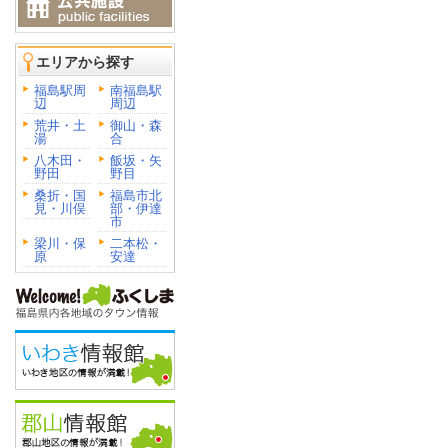
エリアから探す
福島駅周
南福島駅
辺
周辺
荒井・土
御山・森
湯
合
八木田・
飯坂・矢
野田
野目
桑折・国
福島市北
見・川俣
部・伊達
市
梁川・保
二本松・
原
安達