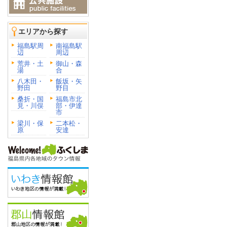
エリアから探す
福島駅周
南福島駅
辺
周辺
荒井・土
御山・森
湯
合
八木田・
飯坂・矢
野田
野目
桑折・国
福島市北
見・川俣
部・伊達
市
梁川・保
二本松・
原
安達