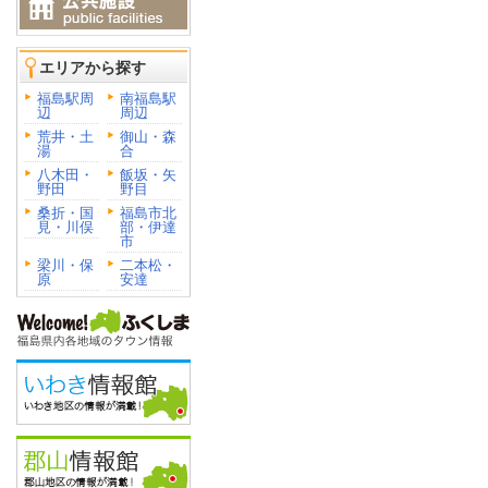
エリアから探す
福島駅周
南福島駅
辺
周辺
荒井・土
御山・森
湯
合
八木田・
飯坂・矢
野田
野目
桑折・国
福島市北
見・川俣
部・伊達
市
梁川・保
二本松・
原
安達