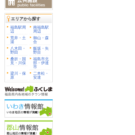
エリアから探す
福島駅周
南福島駅
辺
周辺
荒井・土
御山・森
湯
合
八木田・
飯坂・矢
野田
野目
桑折・国
福島市北
見・川俣
部・伊達
市
梁川・保
二本松・
原
安達