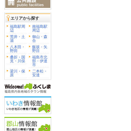
エリアから探す
福島駅周
南福島駅
辺
周辺
荒井・土
御山・森
湯
合
八木田・
飯坂・矢
野田
野目
桑折・国
福島市北
見・川俣
部・伊達
市
梁川・保
二本松・
原
安達