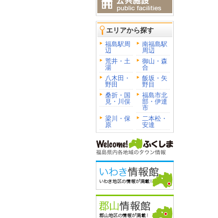
エリアから探す
福島駅周
南福島駅
辺
周辺
荒井・土
御山・森
湯
合
八木田・
飯坂・矢
野田
野目
桑折・国
福島市北
見・川俣
部・伊達
市
梁川・保
二本松・
原
安達