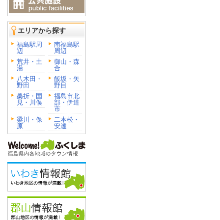
エリアから探す
福島駅周
南福島駅
辺
周辺
荒井・土
御山・森
湯
合
八木田・
飯坂・矢
野田
野目
桑折・国
福島市北
見・川俣
部・伊達
市
梁川・保
二本松・
原
安達