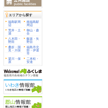
エリアから探す
福島駅周
南福島駅
辺
周辺
荒井・土
御山・森
湯
合
八木田・
飯坂・矢
野田
野目
桑折・国
福島市北
見・川俣
部・伊達
市
梁川・保
二本松・
原
安達