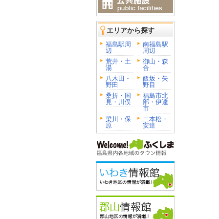
エリアから探す
福島駅周
南福島駅
辺
周辺
荒井・土
御山・森
湯
合
八木田・
飯坂・矢
野田
野目
桑折・国
福島市北
見・川俣
部・伊達
市
梁川・保
二本松・
原
安達