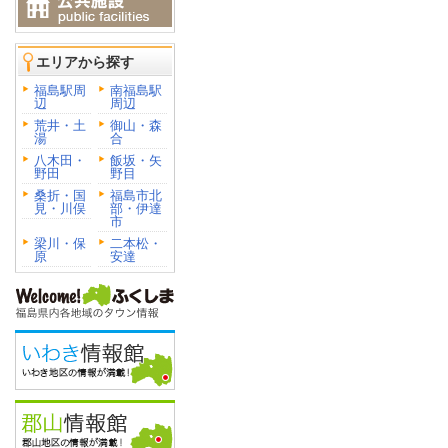
エリアから探す
福島駅周
南福島駅
辺
周辺
荒井・土
御山・森
湯
合
八木田・
飯坂・矢
野田
野目
桑折・国
福島市北
見・川俣
部・伊達
市
梁川・保
二本松・
原
安達